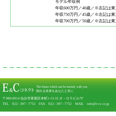
モデル年収例
年収600万円／40歳／※左記は
年収750万円／45歳／※左記は
年収700万円／50歳／※左記は
The future which can be trusted, with you
頼れる未来をあなたと共に
〒980-0014 仙台市青葉区本町1-13-32 オ－ロラビル7F
TEL 022 - 397 - 7752 FAX 022 - 397 - 7752 MAIL info@e-cc.co.jp