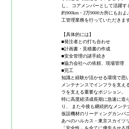
し、 コアメンバーとして活躍
約900km・2万9000カ所にも
工管理業務を行っていただきま
【具体的には】
■発注者との打ち合わせ
■計画書・見積書の作成
■安全管理の諸手続き
■協力会社への依頼、現場管理
■完工
知識と経験が活かせる環境で思
メンテナンスでインフラを支え
ラを支える重要なポジション。
特に高度経済成⻑期に急速に造ら
り、 また今後も継続的なメンテ
仮設機材のリーディングカンハ
あべのハルカス・東京スカイツ
「安全性」を全てに優先させる理