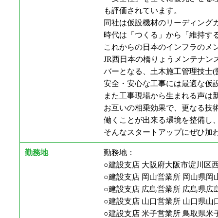
も評価されています。
同社は仮設機材のリーディング
時代は「つくる」から「維持す
これからの日本のインフラのメン
JR⻄日本の橋りょうメンテナン
バーとなる、土木施工管理技士(
安全・安心な工事には最適な仮設
また工事現場から生まれる声は
お互いの相乗効果で、更なる技
働くことが出来る環境を整備し、
そんなスタートアップにぜひ加
勤務地
勤務地：
○建設支店 大阪府大阪市淀川区⻄中島
○建設支店 岡山営業所 岡山県岡山市
○建設支店 広島営業所 広島県広島市
○建設支店 山口営業所 山口県山口市
○建設支店 米子営業所 鳥取県米子市