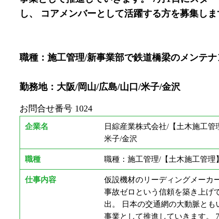
し、 コアメンバーとして活躍する方を募集しま
職種：施工管理/新事業部で鉄道橋梁のメンテ
勤務地：大阪/岡山/広島/山口/米子/金沢
お問合せ番号
1024
企業名
日綜産業株式会社/【土木施工管理
米子/金沢
職種
職種：施工管理/【土木施工管理
仕事内容
仮設機材のリーディングメーカ
事故ゼロという信頼を築き上け
出。 日本の交通網の大動脈とも
事業として推進していきます。 7