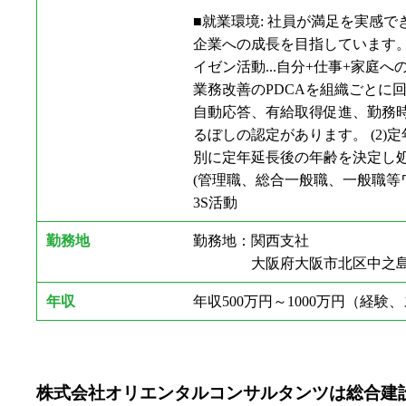
■就業環境: 社員が満足を実感
企業への成長を目指しています。そ
イゼン活動...自分+仕事+家
業務改善のPDCAを組織ごとに
自動応答、有給取得促進、勤務時
るぼしの認定があります。 (2)
別に定年延長後の年齢を決定し処遇
(管理職、総合一般職、一般職等ワ
3S活動
勤務地
勤務地：関西支社
大阪府大阪市北区中之島3丁目2
年収
年収500万円～1000万円（経
株式会社オリエンタルコンサルタンツは総合建