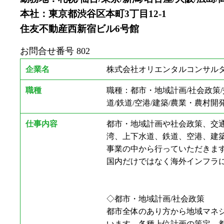
本社：東京都渋谷区本町3丁目12-1
住友不動産西新宿ビル6号館
お問合せ番号
802
企業名
株式会社オリエンタルコンサルタンツ
職種
職種：都市・地域計画/社会政策/
道/鉄道/空港/建築/農業・農村開発
仕事内容
都市・地域計画や社会政策、交
湾、上下水道、鉄道、空港、建
事業の中から行っていただきま
国内だけではなく海外インフラ
◇都市・地域計画/社会政策
都市全体のあり方から地域マネ
います。各種上位計画の策定、