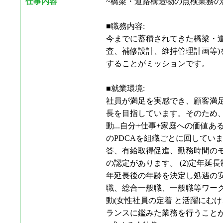
仕事内容
~橋梁・道路構造物の点検業務の経
■職務内容:
今までに蓄積されてきた橋梁・
査、補修設計、維持管理計画等)
することがミッションです。
■就業環境:
社員が満足を実感でき、顧客
長を目指しています。そのため、下
動...自分+仕事+家庭への価
のPDCAを組織ごとに回してい
答、有給取得促進、勤務時間のモ
の認定があります。 (2)定年延長
年延長後の年齢を決定し処遇の安定
職、総合一般職、一般職等ワークラ
動(女性社員の定着 と活躍にむけ
ランスに鑑みた業務を行うことか