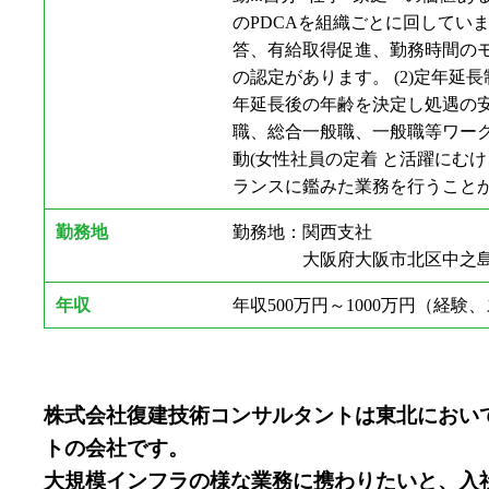
のPDCAを組織ごとに回してい
答、有給取得促進、勤務時間のモ
の認定があります。 (2)定年延長
年延長後の年齢を決定し処遇の安定
職、総合一般職、一般職等ワークラ
動(女性社員の定着 と活躍にむけ
ランスに鑑みた業務を行うことか
勤務地
勤務地：関西支社
大阪府大阪市北区中之島3丁目2
年収
年収500万円～1000万円（経
株式会社復建技術コンサルタントは東北におい
トの会社です。
大規模インフラの様な業務に携わりたいと、入