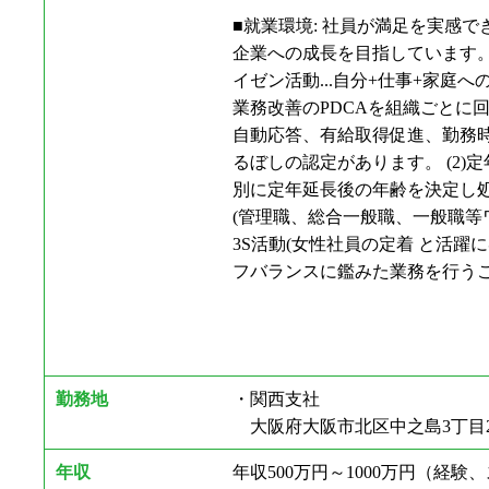
■就業環境: 社員が満足を実感
企業への成長を目指しています。そ
イゼン活動...自分+仕事+家
業務改善のPDCAを組織ごとに
自動応答、有給取得促進、勤務時
るぼしの認定があります。 (2)
別に定年延長後の年齢を決定し処遇
(管理職、総合一般職、一般職等ワ
3S活動(女性社員の定着 と活躍
フバランスに鑑みた業務を行うこ
勤務地
・関西支社
大阪府大阪市北区中之島3丁目2-1
年収
年収500万円～1000万円（経