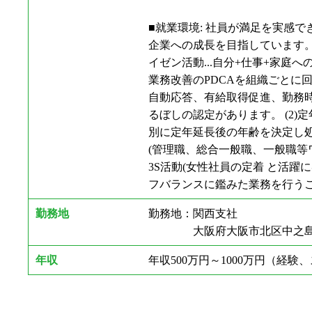
■就業環境: 社員が満足を実感
企業への成長を目指しています。そ
イゼン活動...自分+仕事+家
業務改善のPDCAを組織ごとに
自動応答、有給取得促進、勤務時
るぼしの認定があります。 (2)
別に定年延長後の年齢を決定し処遇
(管理職、総合一般職、一般職等ワ
3S活動(女性社員の定着 と活躍
フバランスに鑑みた業務を行うこ
勤務地
勤務地：関西支社
大阪府大阪市北区中之島3丁目2
年収
年収500万円～1000万円（経