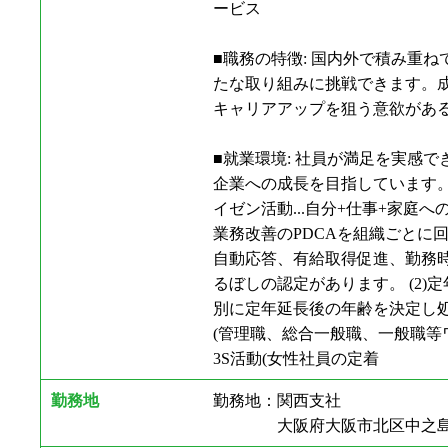
ービス
■職務の特徴: 国内外で積み重
たな取り組みに挑戦できます。成
キャリアアップを狙う意欲が
■就業環境: 社員が満足を実感
企業への成長を目指しています。そ
イゼン活動...自分+仕事+家
業務改善のPDCAを組織ごとに
自動応答、有給取得促進、勤務時
るぼしの認定があります。 (2)
別に定年延長後の年齢を決定し処遇
(管理職、総合一般職、一般職等ワ
3S活動(女性社員の定着
勤務地
勤務地：関西支社
大阪府大阪市北区中之島3丁目2