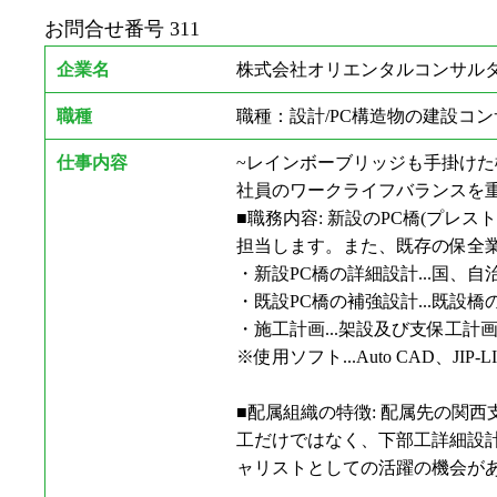
お問合せ番号
311
企業名
株式会社オリエンタルコンサルタ
職種
職種：設計/PC構造物の建設コ
仕事内容
~レインボーブリッジも手掛
社員のワークライフバランスを
■職務内容: 新設のPC橋(プ
担当します。また、既存の保全業
・新設PC橋の詳細設計...国、
・既設PC橋の補強設計...既設
・施工計画...架設及び支保工
※使用ソフト...Auto CAD、JIP-L
■配属組織の特徴: 配属先の関
工だけではなく、下部工詳細設
ャリストとしての活躍の機会があ