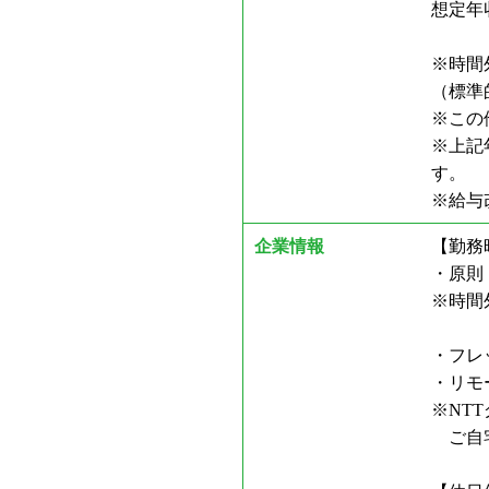
想定年
※時間
（標準
※この
※上記
す。
※給与
企業情報
【勤務
・原則：
※時間
・フレ
・リモ
※NT
ご自宅