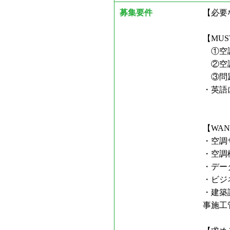
募集要件
【必要
【MU
①空調
②空調
③問題
・英語
【WA
・空調
・空調
・デー
・ビジ
・建築
事施工