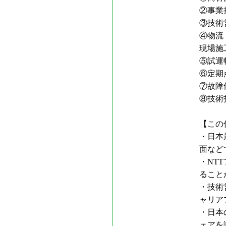
②事業
③技術
④物流
現場施
⑤試運
⑥定期
⑦故障
⑧技術
【この
・日本
面など
・NT
ること
・技術
ャリア
・日本
ェアを