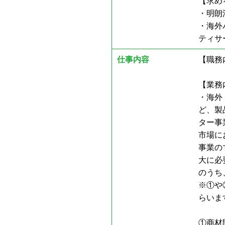
【求め
・明朗
・海外
ティサ
仕事内容
【職務
【業務
・海外
ど、製
ター事
市場に
事業の
大に必
のうち
※①や
らいま
①商材