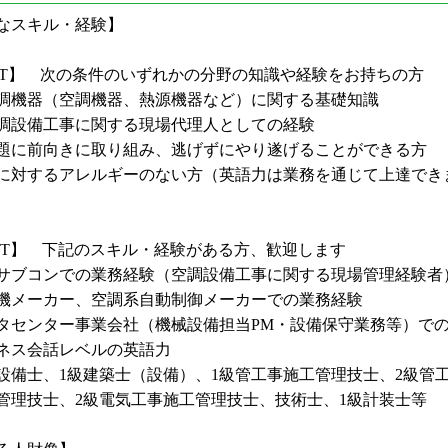
なスキル・経験】
ST】 次の条件のいずれかの分野の知識や経験をお持ちの方
機器（空調機器、熱源機器など）に関する基礎知識
設備工事に関する現場代理人としての経験
に前向きに取り組み、逃げずにやり遂げることができる方
に対するアレルギーのない方（英語力は業務を通じて上達でき
NT】 下記のスキル・経験がある方、歓迎します
サブコンでの業務経験（空調設備工事に関する現場管理経験者
機メーカー、空調系自動制御メーカーでの業務経験
タセンター事業会社（機械設備担当PM・設備保守業務等）で
ネス会話レベルの英語力
設備士、1級建築士（設備）、1級管工事施工管理技士、2級管
管理技士、2級電気工事施工管理技士、技術士、1級計装士等