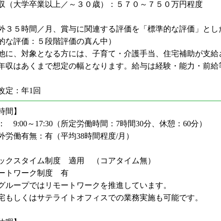
収（大学卒業以上／～３０歳）：５７０～７５０万円程度
外３５時間／月、賞与に関連する評価を「標準的な評価」とし
的な評価：５段階評価の真ん中）
他に、対象となる方には、子育て・介護手当、住宅補助が支給
年収はあくまで想定の幅となります。給与は経験・能力・前給
改定：年1回
時間】
 9:00～17:30（所定労働時間：7時間30分、休憩：60分）
外労働有無：有（平均38時間程度/月）
ックスタイム制度 適用 （コアタイム無）
ートワーク制度 有
Tグループではリモートワークを推進しています。
もしくはサテライトオフィスでの業務実施も可能です。