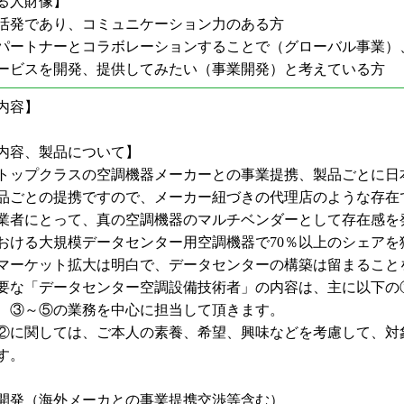
る人財像】
活発であり、コミュニケーション力のある方
パートナーとコラボレーションすることで（グローバル事業）
ービスを開発、提供してみたい（事業開発）と考えている方
内容】
内容、製品について】
トップクラスの空調機器メーカーとの事業提携、製品ごとに日
品ごとの提携ですので、メーカー紐づきの代理店のような存在
業者にとって、真の空調機器のマルチベンダーとして存在感を
おける大規模データセンター用空調機器で70％以上のシェアを
マーケット拡大は明白で、データセンターの構築は留まること
要な「データセンター空調設備技術者」の内容は、主に以下の
、③～⑤の業務を中心に担当して頂きます。
②に関しては、ご本人の素養、希望、興味などを考慮して、対
す。
開発（海外メーカとの事業提携交渉等含む）