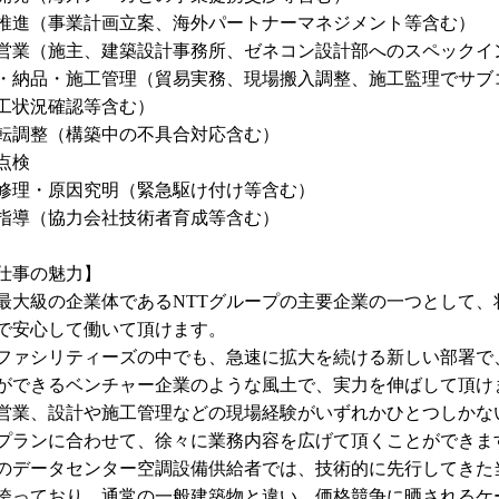
推進（事業計画立案、海外パートナーマネジメント等含む）
営業（施主、建築設計事務所、ゼネコン設計部へのスペックイ
・納品・施工管理（貿易実務、現場搬入調整、施工監理でサブ
工状況確認等含む）
転調整（構築中の不具合対応含む）
点検
修理・原因究明（緊急駆け付け等含む）
指導（協力会社技術者育成等含む）
仕事の魅力】
最大級の企業体であるNTTグループの主要企業の一つとして、
で安心して働いて頂けます。
Tファシリティーズの中でも、急速に拡大を続ける新しい部署で
ができるベンチャー企業のような風土で、実力を伸ばして頂け
営業、設計や施工管理などの現場経験がいずれかひとつしかな
プランに合わせて、徐々に業務内容を広げて頂くことができま
のデータセンター空調設備供給者では、技術的に先行してきた
誇っており、通常の一般建築物と違い、価格競争に晒されるケ