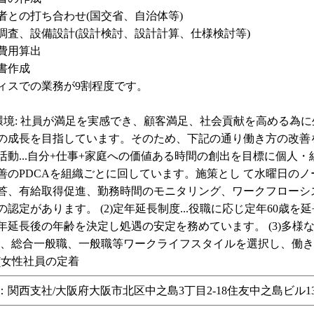
者との打ち合わせ(国交省、自治体等)
調査、設備設計(設計検討、設計計算、仕様検討等)
費用算出
書作成
スでの業務が9割程度です。
環境: 社員が満足を実感でき、顧客満足、社会貢献を高める為
の成長を目指しています。そのため、下記の通り働き方の改善を行っ
ン活動...自分+仕事+家庭への価値ある時間の創出を目標に個人
善のPDCAを組織ごとに回しています。施策とし て水曜日のノ
答、有給取得促進、勤務時間のモニタリング、ワークフローシ
の認定があります。 (2)定年延長制度...役職に応じ定年60歳を
年延長後の年齢を決定し処遇の安定を務めています。 (3)多様な
職、総合一般職、一般職等ワークライフスタイルを選択し、働き方の
動(女性社員の定着
：関西支社/大阪府大阪市北区中之島3丁目2-18住友中之島ビル13