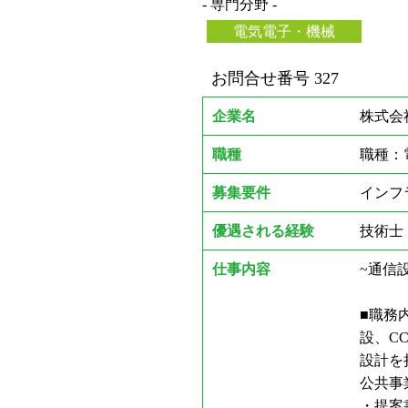
- 専門分野 -
電気電子・機械
お問合せ番号
327
企業名
株式会
職種
職種：
募集要件
インフ
優遇される経験
技術士
仕事内容
~通信
■職務
設、C
設計を
公共事
・提案