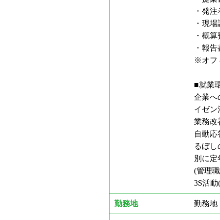
・発注
・現場
・概算
・報告
※オフィ
■就業
企業へ
イゼ
業務改
自動応
るぼし
別に定
(管理
3S活
勤務地
勤務地