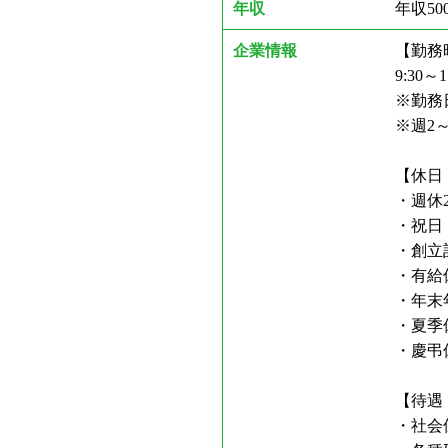
年収
年収5
企業情報
【勤務
9:30
※勤務
※週2
【休日
・週休
・祝日
・創立
・有給
・年末
・夏季
・慶弔
【待遇
・社会