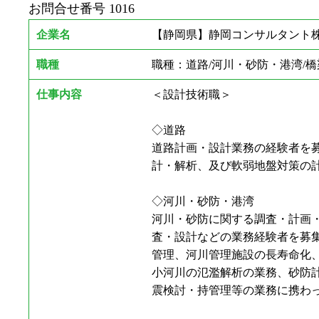
お問合せ番号
1016
企業名
【静岡県】静岡コンサルタント株
職種
職種：道路/河川・砂防・港湾/橋
仕事内容
＜設計技術職＞
◇道路
道路計画・設計業務の経験者を
計・解析、及び軟弱地盤対策の
◇河川・砂防・港湾
河川・砂防に関する調査・計画
査・設計などの業務経験者を募
管理、河川管理施設の長寿命化
小河川の氾濫解析の業務、砂防
震検討・持管理等の業務に携わ