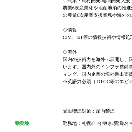
◇農業・農村開発/地域開発支援
農業6次産業化や地産地消の推
の農業6次産業支援業務や海外
◇情報
CIM、IoT等の情報技術や情
◇海外
国内の技術力を海外へ展開し、
います。国内外のインフラ整備
ィング、国内企業の海外進出支
※英語力必須（TOEIC等のエビ
受動喫煙対策：屋内禁煙
勤務地
勤務地：札幌/仙台/東京/新潟/名古