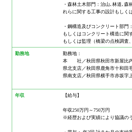
・森林土木部門：治山､林道､森
れらに関する工事の設計もしく
・鋼構造及びコンクリート部門：
もしくはコンクリート構造に関す
もしくは監理（橋梁の点検調査
勤務地
勤務地：
本 社／秋田県秋田市新屋比内8
県北支店／秋田県鹿角市十和田毛馬
県南支店／秋田県横手市赤坂字上後
年収
【給与】
年収250万円～750万円
※経歴および実績により協議のう