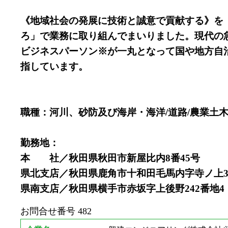
《地域社会の発展に技術と誠意で貢献する》を
ろ」で業務に取り組んでまいりました。現代の
ビジネスパーソン※が一丸となって国や地方自
指しています。
職種：河川、砂防及び海岸・海洋/道路/農業土木
勤務地：
本 社／秋田県秋田市新屋比内8番45号
県北支店／秋田県鹿角市十和田毛馬内字寺ノ上33
県南支店／秋田県横手市赤坂字上後野242番地4
お問合せ番号
482