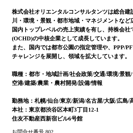
株式会社オリエンタルコンサルタンツは総合建
川・環境・景観・都市地域・マネジメントなど
国内トップレベルの売上実績を有し、持株会社て
(OCHD)の中核企業として成長しています。
また、国内では都市公園の指定管理や、PPP/
チャレンジを展開し、領域を拡大しています。
職種：都市・地域計画/社会政策/交通/環境/景観/
空港/建築/農業・農村開発/設備/情報
勤務地：札幌/仙台/東京/新潟/名古屋/大阪/広島/
本社：東京都渋谷区本町3丁目12-1
住友不動産西新宿ビル6号館
お問合せ番号
802